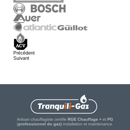
Précédent
Suivant
Artisan chauffagiste certifié
RGE Chauffage +
et
PG
(
professionnel du gaz)
installation et maintenance.