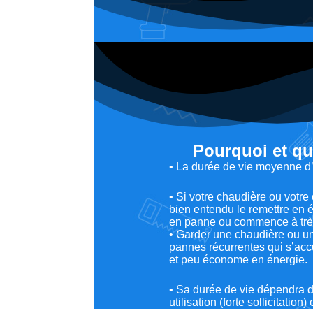
Pourquoi et qu
• La durée de vie moyenne d’
• Si votre chaudière ou votre
bien entendu le remettre en é
en panne ou commence à très
• Garder une chaudière ou un 
pannes récurrentes qui s’acc
et peu économe en énergie.
• Sa durée de vie dépendra de
utilisation (forte sollicitation