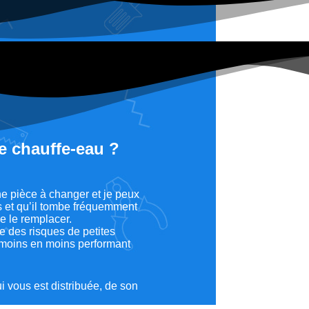
e chauffe-eau ?
ne pièce à changer et je peux
ns et qu’il tombe fréquemment
e le remplacer.
e des risques de petites
e moins en moins performant
i vous est distribuée, de son