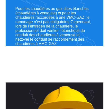
Pour les chaudières au gaz dites étanches
(chaudières à ventouse) et pour les
chaudières raccordées à une VMC-GAZ, le
ramonage n’est pas obligatoire. Cependant,
lors de l’entretien de la chaudière, le
professionnel doit vérifier l’étanchéité du
conduit des chaudières à ventouse et
nettoyer le conduit de raccordement des
chaudières à VMC-GAZ.